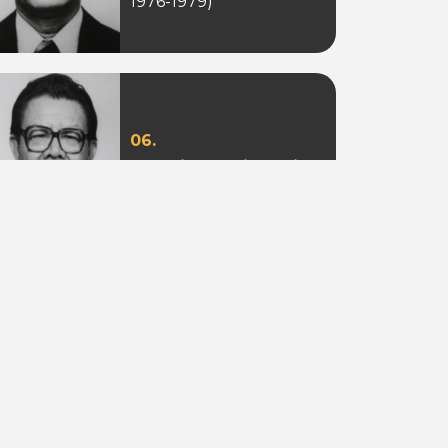
1976-1979)
06.
Ir. Sotion Ardjanggi
(Periode 1988-1993)
09.
Adi Putra Tahir
(Periode 2010)