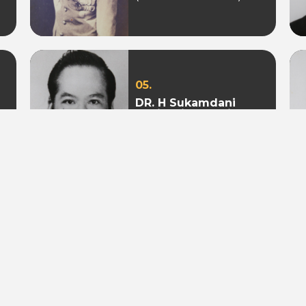
05.
DR. H Sukamdani
Sahid Gito Sardjono
(Periode 1982-1985 &
1985-1988)
08.
Mohamad S. Hidayat
(Periode 2004-2009 &
2009 - 2010)