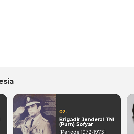
esia
02.
I
Brigadir Jenderal TNI
(Purn) Sofyar
(Periode 1972-1973)