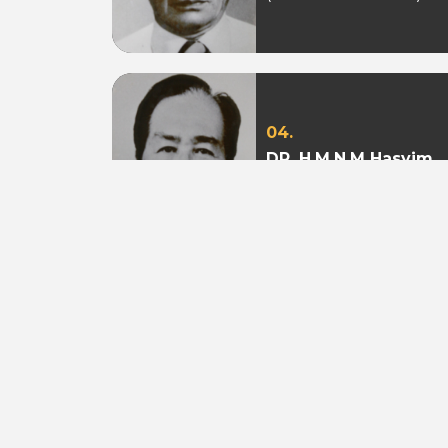
04.
DR. H.M.N.M Hasyim
Ning
(Periode 1979 - 1982)
07.
Aburizal Bakrie
(Periode 1993-1998 &
1998-2003)